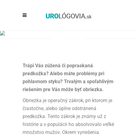
Obriezka
Kvalitná a rýchla jednodňová chirurgia
Trápi Vás zúžená či popraskaná
predkožka? Alebo máte problémy pri
pohlavnom styku? Trvalým a spoľahlivým
riešením pre Vás môže byť obriezka.
Obriezka je operačný zákrok, pri ktorom je
čiastočne, alebo úplne odstránená
predkožka. Tento zákrok je známy už z
histórie a v populácii ho absolvovalo veľké
množstvo mužov. Okrem vyriešenia