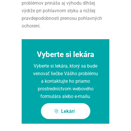
problémov prináša aj výhodu dlhšej
výdrže pri pohlavnom styku a nižšej
pravdepodobnosti prenosu pohlavných
ochorení.
Vyberte si lekára
Vyberte si lekára, ktorý sa bude
venovať liečbe Vášho problému
a kontaktujte ho priamo
prostredníctvom webového
formulára alebo e-mailu.
Lekári